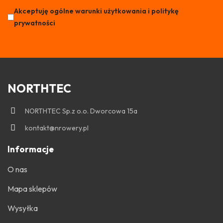
Akceptuję ogólne warunki użytkowania i politykę
prywatności
NORTHTEC
NORTHTEC Sp.z o.o. Dworcowa 15a
kontakt@nrowery.pl
Informacje
O nas
Mapa sklepów
Wysyłka