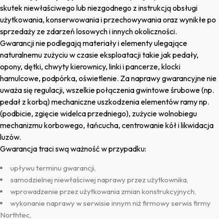
skutek niewłaściwego lub niezgodnego z instrukcją obsługi
użytkowania, konserwowania i przechowywania oraz wynikłe po
sprzedaży ze zdarzeń losowych i innych okoliczności.
Gwarancji nie podlegają materiały i elementy ulegające
naturalnemu zużyciu w czasie eksploatacji takie jak pedały,
opony, dętki, chwyty kierownicy, linki i pancerze, klocki
hamulcowe, podpórka, oświetlenie. Za naprawy gwarancyjne nie
uważa się regulacji, wszelkie połączenia gwintowe śrubowe (np.
pedał z korbą) mechaniczne uszkodzenia elementów ramy np.
(podbicie, zgięcie widelca przedniego), zużycie wolnobiegu
mechanizmu korbowego, łańcucha, centrowanie kół i likwidacja
luzów.
Gwarancja traci swą ważność w przypadku:
upływu terminu gwarancji,
samodzielnej niewłaściwej naprawy przez użytkownika,
wprowadzenie przez użytkowania zmian konstrukcyjnych,
wykonanie naprawy w serwisie innym niż firmowy serwis firmy
Northtec,