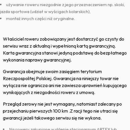
używanie roweru niezgodnie z jego przeznaczeniem np. skoki,
jazda sportowa (udział w wyścigach kolarskich),
montaż innych części niż oryginalne.
Właściciel roweru zobowiązany jest dostarczyć go czysty do
serwisu wraz z aktualną i wypełnioną kartą gwarancyjną.
Karta gwarancyjna stanowi jedyną podstawę do bezpłatnego
wykonania naprawy gwarancyjnej.
Gwarancja obejmuje swoim zasięgiem terytorium
Rzeczpospolitej Polskiej. Gwarancja na niniejszy towar nie
wyłącza nie ogranicza ani nie zawiesza uprawnień kupującego
wynikających z niezgodności roweru z umową.
Przegląd zerowy nie jest wymagany, natomiast zalecany po
przejechaniu pierwszych 100 km .Z racji tego nie utraci się
gwarancji jeżeli takowego serwisu się nie wykona.
Na rowery zakupione w sklepie stacjonarnym ARTEX lub