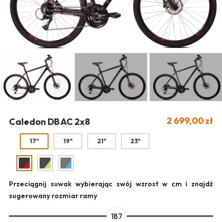
2 699,00 zł
Caledon DB AC 2x8
17"
19"
21"
23"
Przeciągnij suwak wybierając swój wzrost w cm i znajdź
sugerowany rozmiar ramy
187