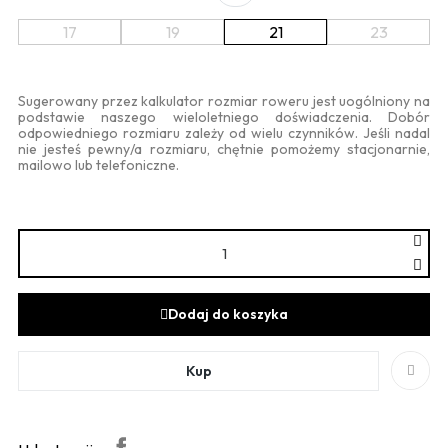
17
19
21
23
Sugerowany przez kalkulator rozmiar roweru jest uogólniony na
podstawie naszego wieloletniego doświadczenia. Dobór
odpowiedniego rozmiaru zależy od wielu czynników. Jeśli nadal
nie jesteś pewny/a rozmiaru, chętnie pomożemy stacjonarnie,
mailowo lub telefoniczne.
Dodaj do koszyka
Kup