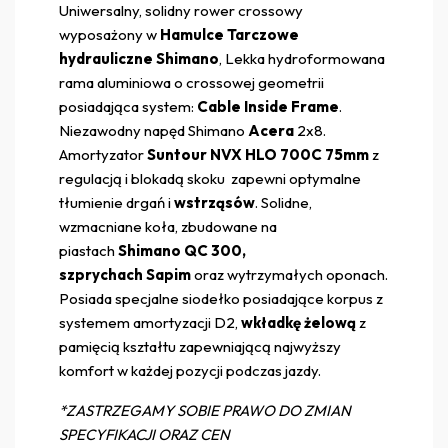
Uniwersalny, solidny rower crossowy
wyposażony w
Hamulce Tarczowe
hydrauliczne Shimano
, Lekka hydroformowana
rama aluminiowa o crossowej geometrii
posiadająca system:
Cable Inside Frame
.
Niezawodny napęd Shimano
Acera
2x8.
Amortyzator
Suntour NVX HLO 700C 75mm
z
regulacją i blokadą skoku zapewni optymalne
tłumienie drgań i
wstrząsów
. Solidne,
wzmacniane koła, zbudowane na
piastach
Shimano QC 300,
szprychach
Sapim
oraz wytrzymałych oponach.
Posiada specjalne siodełko posiadające korpus z
systemem amortyzacji D2,
wkładkę żelową
z
pamięcią kształtu zapewniającą najwyższy
komfort w każdej pozycji podczas jazdy.
*ZASTRZEGAMY SOBIE PRAWO DO ZMIAN
SPECYFIKACJI ORAZ CEN