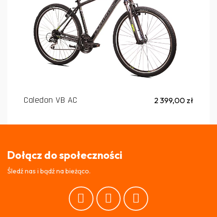
Caledon VB AC
2 399,00 zł
Dołącz do społeczności
Śledź nas i bądź na bieżąco.