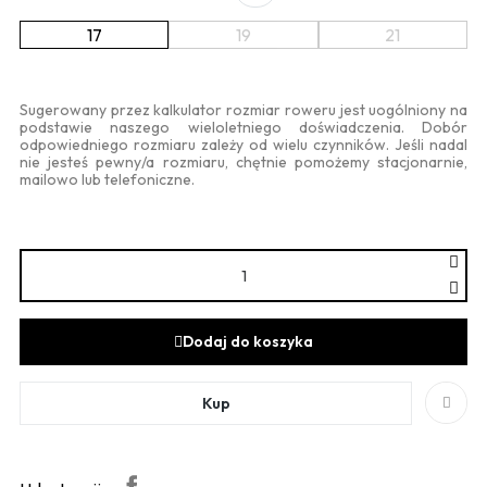
17
19
21
Sugerowany przez kalkulator rozmiar roweru jest uogólniony na
podstawie naszego wieloletniego doświadczenia. Dobór
odpowiedniego rozmiaru zależy od wielu czynników. Jeśli nadal
nie jesteś pewny/a rozmiaru, chętnie pomożemy stacjonarnie,
mailowo lub telefoniczne.
Dodaj do koszyka
Kup