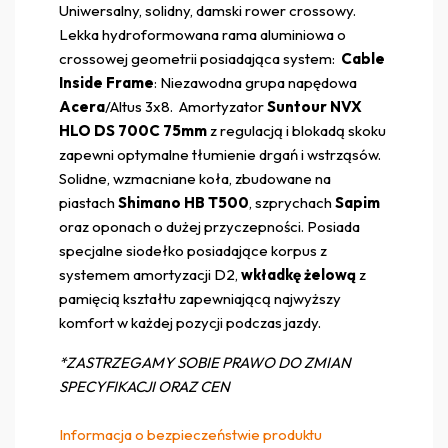
Uniwersalny, solidny, damski rower crossowy.
Lekka hydroformowana rama aluminiowa o
crossowej geometrii posiadająca system:
Cable
Inside Frame
: Niezawodna grupa napędowa
Acera
/Altus 3x8. Amortyzator
Suntour NVX
HLO DS 700C 75mm
z regulacją i blokadą skoku
zapewni optymalne tłumienie drgań i wstrząsów.
Solidne, wzmacniane koła, zbudowane na
piastach
Shimano HB T500
, szprychach
Sapim
oraz oponach o dużej przyczepności. Posiada
specjalne siodełko posiadające korpus z
systemem amortyzacji D2,
wkładkę żelową
z
pamięcią kształtu zapewniającą najwyższy
komfort w każdej pozycji podczas jazdy.
*ZASTRZEGAMY SOBIE PRAWO DO ZMIAN
SPECYFIKACJI ORAZ CEN
Informacja o bezpieczeństwie produktu