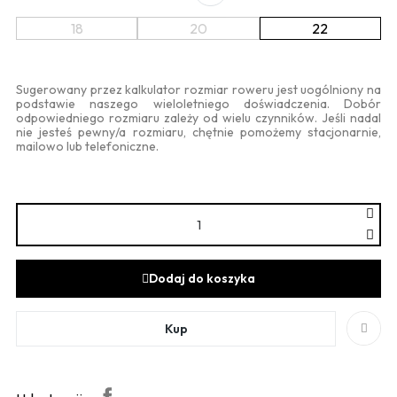
18
20
22
Sugerowany przez kalkulator rozmiar roweru jest uogólniony na
podstawie naszego wieloletniego doświadczenia. Dobór
odpowiedniego rozmiaru zależy od wielu czynników. Jeśli nadal
nie jesteś pewny/a rozmiaru, chętnie pomożemy stacjonarnie,
mailowo lub telefoniczne.
Dodaj do koszyka
Kup