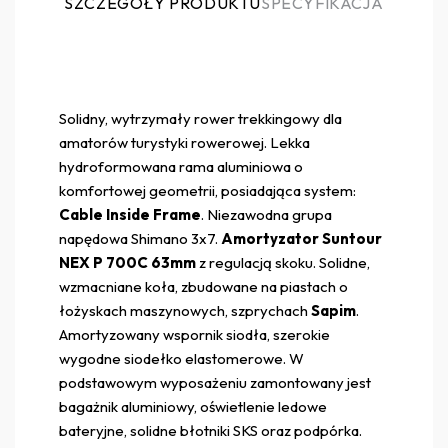
SZCZEGÓŁY PRODUKTU
SPECYFIKACJA
Solidny, wytrzymały rower trekkingowy dla
amatorów turystyki rowerowej. Lekka
hydroformowana rama aluminiowa o
komfortowej geometrii, posiadająca system:
Cable Inside Frame
. Niezawodna grupa
napędowa Shimano 3x7.
Amortyzator Suntour
NEX P 700C 63mm
z regulacją skoku. Solidne,
wzmacniane koła, zbudowane na piastach o
łożyskach maszynowych, szprychach
Sapim
.
Amortyzowany wspornik siodła, szerokie
wygodne siodełko elastomerowe. W
podstawowym wyposażeniu zamontowany jest
bagażnik aluminiowy, oświetlenie ledowe
bateryjne, solidne błotniki SKS oraz podpórka.