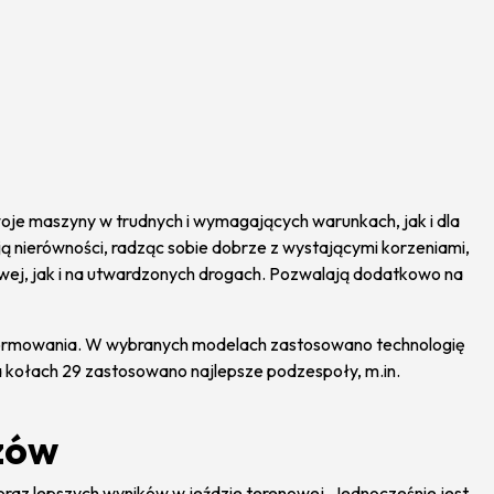
je maszyny w trudnych i wymagających warunkach, jak i dla
ą nierówności, radząc sobie dobrze z wystającymi korzeniami,
owej, jak i na utwardzonych drogach. Pozwalają dodatkowo na
formowania. W wybranych modelach zastosowano technologię
a kołach 29 zastosowano najlepsze podzespoły, m.in.
zów
raz lepszych wyników w jeździe terenowej. Jednocześnie jest