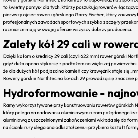
to świetny pomysł dla tych, którzy poszukują rowerów łącząc
wrzosowo-różowy
pierwszy ojciec roweru górskiego Garry Fischer, który zauważył
Szaro-różowy
profesjonalnych zawodach sportowych szybko zaczęły przekony
turkusowo-czarny
rozmiarze mają w swojej ofercie wszyscy dobrzy producenci.
Żółty
Zalety kół 29 cali w rowe
Dzięki kołom o średnicy 29 cali (czyli 622 mm) rower górski No
gdyż duża opona styka się z podłożem na większej powierzchn
że dla dużych kół podjazd na kamień czy krawężnik staje się „m
Rowery górskie Northtec na kołach 29 prowadzą się znacznie pew
Hydroformowanie - najnow
Ramy wykorzystywane przy konstruowaniu rowerów górskich No
który polega na nadawaniu aluminiowym rurom pożądanego kszta
aluminiową z uszczelnionymi zakończeniami wkłada się do form
na ścianki rury ulega ona odkształceniu i przybiera kształt formy