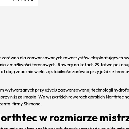
ie zarówno dla zaawansowanych rowerzystów eksploatujących swo
nia z możliwości terenowych. Rowery na kołach 29 łatwo pokonuj
kół dają znacznie większą stabilność zarówno przy jeździe teren
m wytwarzanych przy użyciu zaawansowanej technologii hydro
przy niższej masie. We wszystkich rowerach górskich Northtec n
centa, firmy Shimano.
Northtec w rozmiarze mistr
bowanie ze strony osób poszukujących sprzętu do uzyskiwania co