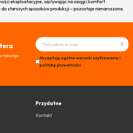
ści eksploatacyjne, wpływając na osiągi i komfort
do starszych sposobów produkcji – pozostaje nienaruszona.
ttera
 z naszego
Akceptuję ogólne warunki użytkowania i
politykę prywatności
Przydatne
Kontakt