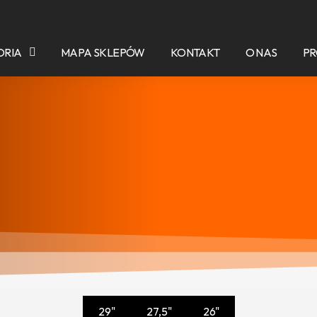
ORIA
MAPA SKLEPÓW
KONTAKT
O NAS
P
29"
27,5"
26"