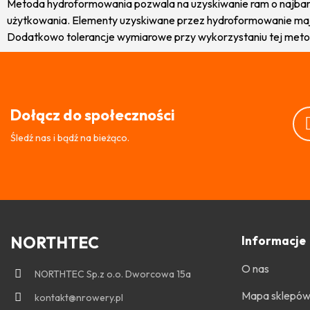
Metoda hydroformowania pozwala na uzyskiwanie ram o najbardz
użytkowania. Elementy uzyskiwane przez hydroformowanie mają
Dodatkowo tolerancje wymiarowe przy wykorzystaniu tej meto
Dołącz do społeczności
Śledź nas i bądź na bieżąco.
NORTHTEC
Informacje
O nas
NORTHTEC Sp.z o.o. Dworcowa 15a
Mapa sklepó
kontakt@nrowery.pl