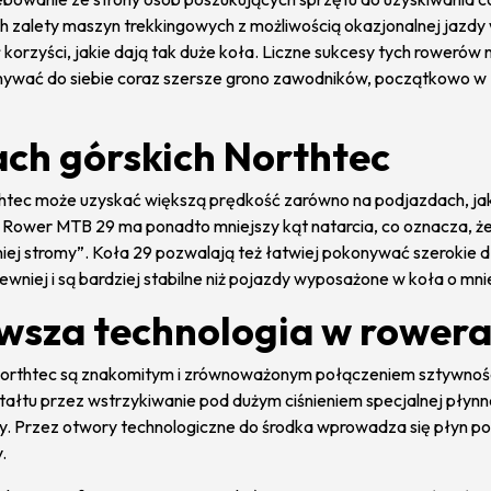
ych zalety maszyn trekkingowych z możliwością okazjonalnej jaz
 korzyści, jakie dają tak duże koła. Liczne sukcesy tych rowerów
wać do siebie coraz szersze grono zawodników, początkowo w U
rach górskich Northtec
rthtec może uzyskać większą prędkość zarówno na podjazdach, jak
i. Rower MTB 29 ma ponadto mniejszy kąt natarcia, co oznacza, 
niej stromy”. Koła 29 pozwalają też łatwiej pokonywać szerokie dz
niej i są bardziej stabilne niż pojazdy wyposażone w koła o mnie
sza technologia w rowera
rthtec są znakomitym i zrównoważonym połączeniem sztywności 
łtu przez wstrzykiwanie pod dużym ciśnieniem specjalnej płynne
y. Przez otwory technologiczne do środka wprowadza się płyn po
.