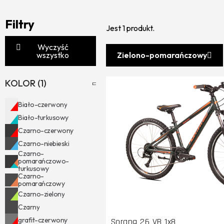
Filtry
Jest 1 produkt.
Wyczyść
wszystko
Zielono-pomarańczowy
KOLOR
Biało-czerwony
Biało-turkusowy
Czarno-czerwony
Czarno-niebieski
Czarno-
pomarańczowo-
turkusowy
Czarno-
pomarańczowy
Czarno-zielony
Czarny
grafit-czerwony
Sorang 26 VB 1x8