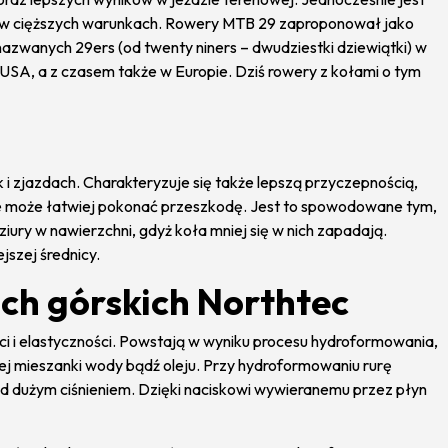
dy w cięższych warunkach. Rowery MTB 29 zaproponował jako
 nazwanych 29ers (od twenty niners – dwudziestki dziewiątki) w
SA, a z czasem także w Europie. Dziś rowery z kołami o tym
 i zjazdach. Charakteryzuje się także lepszą przyczepnością,
że może łatwiej pokonać przeszkodę. Jest to spowodowane tym,
iury w nawierzchni, gdyż koła mniej się w nich zapadają.
jszej średnicy.
ch górskich Northtec
i elastyczności. Powstają w wyniku procesu hydroformowania,
j mieszanki wody bądź oleju. Przy hydroformowaniu rurę
d dużym ciśnieniem. Dzięki naciskowi wywieranemu przez płyn