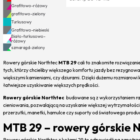
Grafitowo-różowy
grafitowo-zielony
Turkusowy
Grafitowo-niebieski
Biało-turkusowo-
różowy
szmaragd-zielony
Wrzosowy
Rowery górskie Northtec
MTB 29
cali to znakomite rozwiązan
niebiesko-zielony
tych, którzy chcieliby większego komfortu jazdy bez rezygnowa
Khaki-pomarańcz
większymi kamieniami, czy dziurami. Dzięki dużemu rozmiarowi 
FIoletowo-zielony
łatwiejsze uzyskiwanie większych prędkości.
Grafitowo-czarno-
pomarańczowy
Rowery górskie Northtec
budowane są z wykorzystaniem ra
niebiesko-czerwony
cieniowania, pozwalającą na uzyskanie większej wytrzymałości 
Błękitny
Zielono-
przerzutki, manetki, hamulce czy suporty od światowego produ
pomarańczowy
Khaki
MTB 29 – rowery górskie 
zielono-złoty
grantowo-czerwony
Rowery górskie Northtec z kołami 29 to odpowiedź na zapotrze