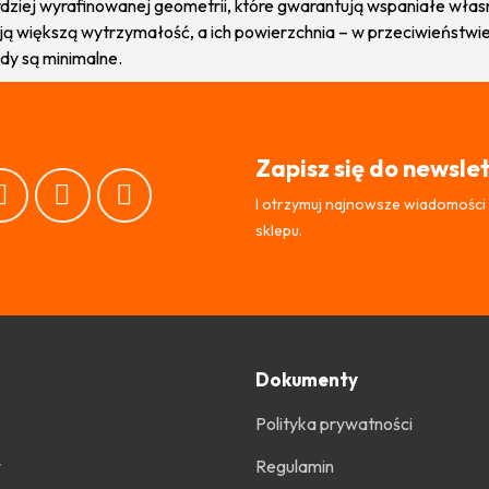
iej wyrafinowanej geometrii, które gwarantują wspaniałe własno
 większą wytrzymałość, a ich powierzchnia – w przeciwieństwie 
dy są minimalne.
Zapisz się do newsle
I otrzymuj najnowsze wiadomości
sklepu.
Dokumenty
Polityka prywatności
w
Regulamin