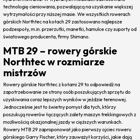
technologię cieniowania, pozwalającą na uzyskanie większej
wytrzymałości przy niższej masie. We wszystkich rowerach
górskich Northtec na kołach 29 zastosowano najlepsze
podzespoły, m.in. przerzutki, manetki, hamulce czy suporty od
światowego producenta, firmy Shimano.
MTB 29 – rowery górskie
Northtec w rozmiarze
mistrzów
Rowery górskie Northtec z kołami 29 to odpowiedź na
zapotrzebowanie ze strony osób poszukujących sprzętu do
uzyskiwania coraz lepszych wyników w jeździe terenowej.
Jednocześnie jest to świetny pomysł dla tych, którzy
poszukują rowerów łączących zalety maszyn trekkingowych z
możliwością okazjonalnej jazdy w cięższych warunkach.
Rowery MTB 29 zaproponował jako pierwszy ojciec roweru
górskiego Garry Fischer, który zauważył korzyści, jakie dają