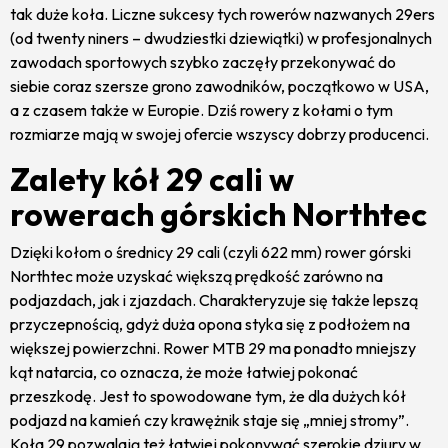
tak duże koła. Liczne sukcesy tych rowerów nazwanych 29ers
(od twenty niners – dwudziestki dziewiątki) w profesjonalnych
zawodach sportowych szybko zaczęły przekonywać do
siebie coraz szersze grono zawodników, początkowo w USA,
a z czasem także w Europie. Dziś rowery z kołami o tym
rozmiarze mają w swojej ofercie wszyscy dobrzy producenci.
Zalety kół 29 cali w
rowerach górskich Northtec
Dzięki kołom o średnicy 29 cali (czyli 622 mm) rower górski
Northtec może uzyskać większą prędkość zarówno na
podjazdach, jak i zjazdach. Charakteryzuje się także lepszą
przyczepnością, gdyż duża opona styka się z podłożem na
większej powierzchni. Rower MTB 29 ma ponadto mniejszy
kąt natarcia, co oznacza, że może łatwiej pokonać
przeszkodę. Jest to spowodowane tym, że dla dużych kół
podjazd na kamień czy krawężnik staje się „mniej stromy”.
Koła 29 pozwalają też łatwiej pokonywać szerokie dziury w