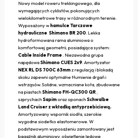
Nowy model roweru trekkingowego, dla
wymagających cyklistów, pokonujących
wielokilometrowe trasy w różnorodnym terenie.
Wyposażony w
hamulce Tarczowe
hydrauliczne Shimano BR 200
. Lekka
hydroformowana rama aluminiowa o
komfortowej geometrii, posiadająca system:
Cable Inside Frame
. Niezawodna grupa
napędowa
Shimano
CUES
2x9
. Amortyzator
NEX RL DS 700C 63mm
z regulacją i blokadą
skoku zapewni optymalne tłumienie drgań i
wstrząsów. Solidne, wzmacniane koła, zbudowane
na piastach
Shimano FH-QC300 QR
,
szprychach
Sapim
oraz oponach
Schwalbe
Land Cruiser z wkładką antyprzebiciową
.
Amortyzowany wspornik siodła, szerokie
wygodne siodełko elastomerowe. W
podstawowym wyposażeniu zamontowany jest
bagażnik aluminiowy, oświetlenie ledowe