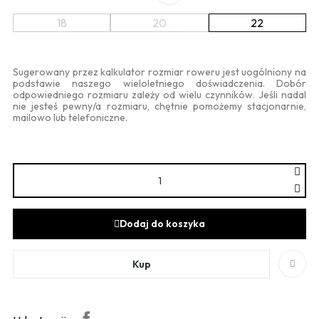
18
20
22
Sugerowany przez kalkulator rozmiar roweru jest uogólniony na
podstawie naszego wieloletniego doświadczenia. Dobór
odpowiedniego rozmiaru zależy od wielu czynników. Jeśli nadal
nie jesteś pewny/a rozmiaru, chętnie pomożemy stacjonarnie,
mailowo lub telefoniczne.
Dodaj do koszyka
Kup