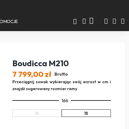
ROMOCJE
Boudicca M210
7 799,00 zł
Brutto
Przeciągnij suwak wybierając swój wzrost w cm i
znajdź sugerowany rozmiar ramy
166
16
18