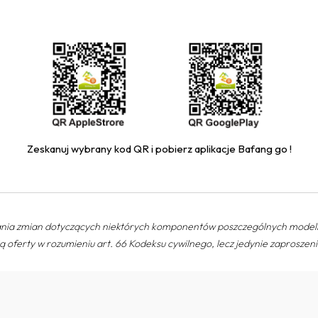
Zeskanuj wybrany kod QR i pobierz aplikacje Bafang go !
nia zmian dotyczących niektórych komponentów poszczególnych modeli 
ą oferty w rozumieniu art. 66 Kodeksu cywilnego, lecz jedynie zaprosze