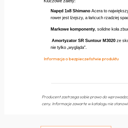
Kluczowe zalety:
Napęd
1x8 Shim
a
no
Ac
era to największy
rower jest lżejszy, a łańcuch rzadziej sp
Markowe ko
mponent
y
, sol
idne koła zb
Amortyzator SR Suntour M3020
ze sk
nie tylko „wygląda”.
Informacja o bezpieczeństwie produktu
Producent zastrzega sobie prawo do wprowadza
ceny. Informacje zawarte w katalogu nie stanowi