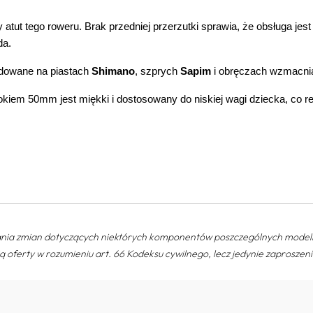
 atut tego roweru. Brak przedniej przerzutki sprawia, że obsługa jest
ada.
udowane na piastach
Shimano
, szprych
Sapim
i obręczach wzmacnian
okiem 50mm jest mięk
ki i do
stosowany do niskiej wagi dziecka, co r
nia zmian dotyczących niektórych komponentów poszczególnych modeli 
ą oferty w rozumieniu art. 66 Kodeksu cywilnego, lecz jedynie zaprosze