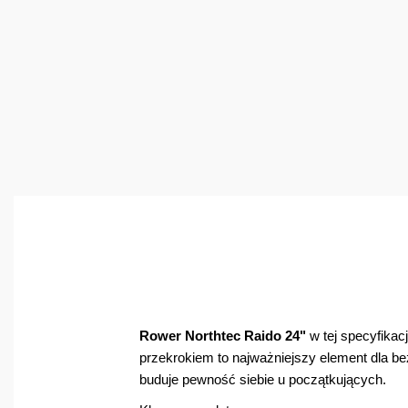
Rower
Northt
e
c
Raid
o
24"
w tej specyfikacj
przekrokiem to najważniejszy element dla b
buduje pewność siebie u początkujących.