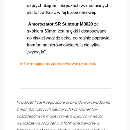
szprych
Sapim
i obręczach wzmacnianych
alu to rzadkość w tej klasie cenowej.
Amortyzator SR Suntour M3020
ze
skokiem 50mm jest mięk
ki i do
stosowany
do niskiej wagi dziecka, co realnie poprawia
komfort na nierównościach, a nie tylko
„wygląda”.
Informacja o bezpieczeństwie produktu
Producent zastrzega sobie prawo do wprowadzania
zmian dotyczących niektórych komponentów
poszczególnych modeli rowerów, jak również ich
wyposażenia oraz ceny. Informacje zawarte w
katalogu nie stanowią oferty w rozumieniu art. 66