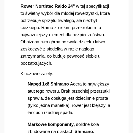
Rower
Northt
e
c
Raid
o
24"
w tej specyfikacji
to świetny wybór dla młodej rowerzystki, która
potrzebuje sprzętu trwałego, ale niezbyt
ciężkiego. Rama z niskim przekrokiem to
najważniejszy element dla bezpieczeństwa.
Obniżona rura górna pozwala dziecku łatwo
zeskoczyć z siodełka w razie nagłego
zatrzymania, co buduje pewność siebie u
początkujących.
Kluczowe zalety:
Napęd
1x8 Shim
a
no
Ac
era to największy
atut tego roweru. Brak przedniej przerzutki
sprawia, że obsługa jest dziecinnie prosta
(tylko jedna manetka), rower jest lżejszy, a
łańcuch rzadziej spada.
Markowe ko
mponent
y
, sol
idne koła
zbudowane na piastach
Shimano
,