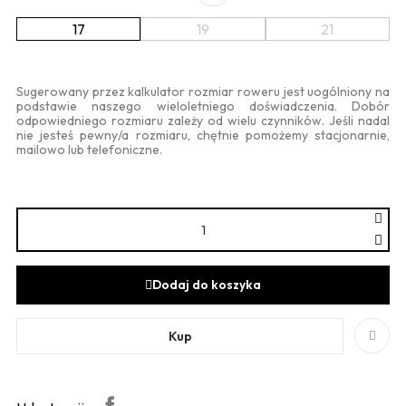
17
19
21
Sugerowany przez kalkulator rozmiar roweru jest uogólniony na
podstawie naszego wieloletniego doświadczenia. Dobór
odpowiedniego rozmiaru zależy od wielu czynników. Jeśli nadal
nie jesteś pewny/a rozmiaru, chętnie pomożemy stacjonarnie,
mailowo lub telefoniczne.
Dodaj do koszyka
Kup