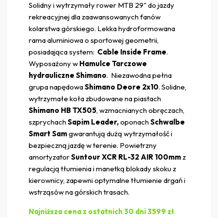
Solidny i wytrzymały rower MTB 29" do jazdy
rekreacyjnej dla zaawansowanych fanów
kolarstwa górskiego. Lekka hydroformowana
rama aluminiowa o sportowej geometrii,
posiadająca system:
Cable Inside Frame
.
Wyposażony w
Hamulce Tarczowe
hydrauliczne Shimano
. Niezawodna pełna
grupa napędowa
Shimano Deore 2x10
. Solidne,
wytrzymałe koła zbudowane na piastach
Shimano HB TX505
, wzmacnianych obręczach,
szprychach
Sapim Leader,
oponach
Schwalbe
Smart Sam
gwarantują dużą wytrzymałość i
bezpieczną jazdę w terenie. Powietrzny
amortyzator
Suntour XCR RL-32 AIR 100mm
z
regulacją tłumienia i manetką blokady skoku z
kierownicy, zapewni optymalne tłumienie drgań i
wstrząsów na górskich trasach.
Najniższa cena z ostatnich 30 dni 3599 zł