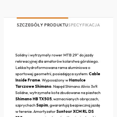
SZCZEGÓŁY PRODUKTU
SPECYFIKACJA
Solidny i wytrzymały rower MTB 29" do jazdy
rekreacyjnej dla amatorów kolarstwa górskiego.
Lekka hydroformowana rama aluminiowa o
sportowej geometrii, posiadająca system:
Cable
Inside Frame
. Wyposażony w
Hamulce
Tarczowe Shimano
. Napęd Shimano Alivio 3x9.
Solidne, wytrzymałe koła zbudowane na piastach
Shimano HB TX505
, wzmacnianych obręczach,
szprychach
Sapim
, gwarantują bezpieczną jazdę
w terenie. Amortyzator
Suntour XCM RL DS