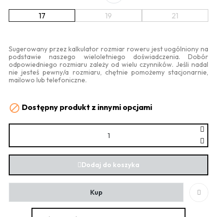
17
19
21
Sugerowany przez kalkulator rozmiar roweru jest uogólniony na
podstawie naszego wieloletniego doświadczenia. Dobór
odpowiedniego rozmiaru zależy od wielu czynników. Jeśli nadal
nie jesteś pewny/a rozmiaru, chętnie pomożemy stacjonarnie,
mailowo lub telefoniczne.
Dostępny produkt z innymi opcjami

Dodaj do koszyka
Kup