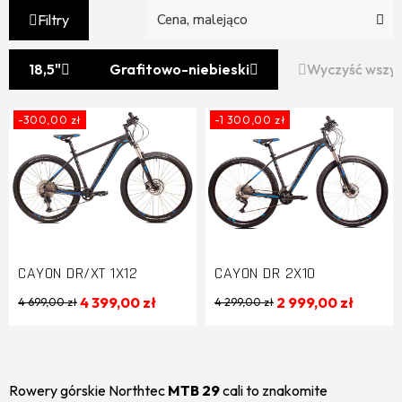
Filtry
18,5"
Grafitowo-niebieski
Wyczyść wszy
-300,00 zł
-1 300,00 zł
CAYON DR/XT 1X12
CAYON DR 2X10
4 399,00 zł
2 999,00 zł
4 699,00 zł
4 299,00 zł
Rowery górskie Northtec
MTB 29
cali to znakomite