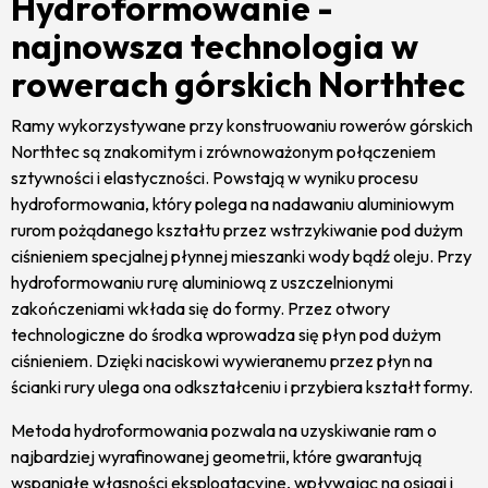
Hydroformowanie -
najnowsza technologia w
rowerach górskich Northtec
Ramy wykorzystywane przy konstruowaniu rowerów górskich
Northtec są znakomitym i zrównoważonym połączeniem
sztywności i elastyczności. Powstają w wyniku procesu
hydroformowania, który polega na nadawaniu aluminiowym
rurom pożądanego kształtu przez wstrzykiwanie pod dużym
ciśnieniem specjalnej płynnej mieszanki wody bądź oleju. Przy
hydroformowaniu rurę aluminiową z uszczelnionymi
zakończeniami wkłada się do formy. Przez otwory
technologiczne do środka wprowadza się płyn pod dużym
ciśnieniem. Dzięki naciskowi wywieranemu przez płyn na
ścianki rury ulega ona odkształceniu i przybiera kształt formy.
Metoda hydroformowania pozwala na uzyskiwanie ram o
najbardziej wyrafinowanej geometrii, które gwarantują
wspaniałe własności eksploatacyjne, wpływając na osiągi i