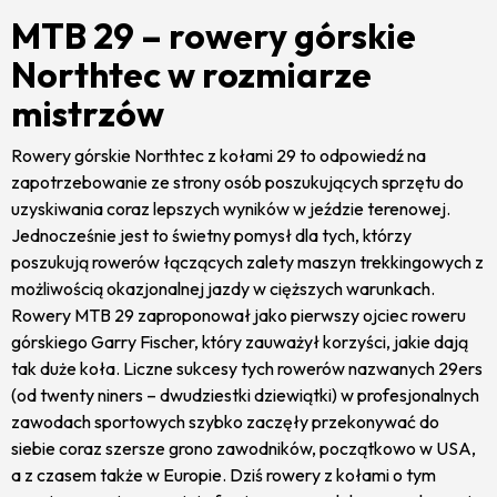
MTB 29 – rowery górskie
Northtec w rozmiarze
mistrzów
Rowery górskie Northtec z kołami 29 to odpowiedź na
zapotrzebowanie ze strony osób poszukujących sprzętu do
uzyskiwania coraz lepszych wyników w jeździe terenowej.
Jednocześnie jest to świetny pomysł dla tych, którzy
poszukują rowerów łączących zalety maszyn trekkingowych z
możliwością okazjonalnej jazdy w cięższych warunkach.
Rowery MTB 29 zaproponował jako pierwszy ojciec roweru
górskiego Garry Fischer, który zauważył korzyści, jakie dają
tak duże koła. Liczne sukcesy tych rowerów nazwanych 29ers
(od twenty niners – dwudziestki dziewiątki) w profesjonalnych
zawodach sportowych szybko zaczęły przekonywać do
siebie coraz szersze grono zawodników, początkowo w USA,
a z czasem także w Europie. Dziś rowery z kołami o tym