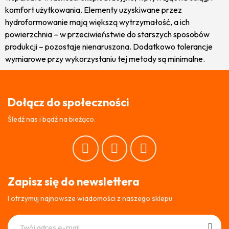
komfort użytkowania. Elementy uzyskiwane przez
hydroformowanie mają większą wytrzymałość, a ich
powierzchnia – w przeciwieństwie do starszych sposobów
produkcji – pozostaje nienaruszona. Dodatkowo tolerancje
wymiarowe przy wykorzystaniu tej metody są minimalne.
Dołącz do społeczności
Śledź nas i bądź na bieżąco.
Zapisz się do newslettera
I otrzymuj najnowsze wiadomości z naszego sklepu.