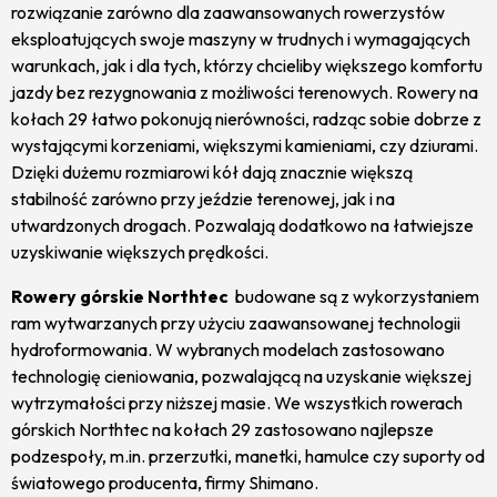
rozwiązanie zarówno dla zaawansowanych rowerzystów
eksploatujących swoje maszyny w trudnych i wymagających
warunkach, jak i dla tych, którzy chcieliby większego komfortu
jazdy bez rezygnowania z możliwości terenowych. Rowery na
kołach 29 łatwo pokonują nierówności, radząc sobie dobrze z
wystającymi korzeniami, większymi kamieniami, czy dziurami.
Dzięki dużemu rozmiarowi kół dają znacznie większą
stabilność zarówno przy jeździe terenowej, jak i na
utwardzonych drogach. Pozwalają dodatkowo na łatwiejsze
uzyskiwanie większych prędkości.
Rowery górskie Northtec
budowane są z wykorzystaniem
ram wytwarzanych przy użyciu zaawansowanej technologii
hydroformowania. W wybranych modelach zastosowano
technologię cieniowania, pozwalającą na uzyskanie większej
wytrzymałości przy niższej masie. We wszystkich rowerach
górskich Northtec na kołach 29 zastosowano najlepsze
podzespoły, m.in. przerzutki, manetki, hamulce czy suporty od
światowego producenta, firmy Shimano.