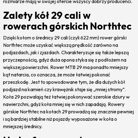
rozmiarze mają w swojej ofercie wszyscy dobrzy producenci.
Zalety kół 29 cali w
rowerach górskich Northtec
Dzięki kołom o średnicy 29 cali (czyli 622 mm) rower górski
Northtec może uzyskać większą prędkość zarówno na
podjazdach, jak i zjazdach. Charakteryzuje się także lepszą
przyczepnością, gdyż duża opona styka się z podłożem na
większej powierzchni. Rower MTB 29 ma ponadto mniejszy
kąt natarcia, co oznacza, że może łatwiej pokonać
przeszkodę. Jest to spowodowane tym, że dla dużych kół
podjazd na kamień czy krawężnik staje się „mniej stromy”.
Koła 29 pozwalają też łatwiej pokonywać szerokie dziury w
nawierzchni, gdyż koła mniej się w nich zapadają. Rowery
górskie Northtec na kołach 29 prowadzą się znacznie pewniej
i są bardziej stabilne niż pojazdy wyposażone w koła o
mniejszej średnicy.