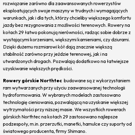
rozwiązanie zarówno dla zaawansowanych rowerzystów
eksploatujących swoje maszyny w trudnych i wymagających
warunkach, jak i dla tych, którzy chcieliby większego komfortu
jazdy bez rezygnowania z możliwości terenowych. Rowery na
kołach 29 łatwo pokonują nierówności, radząc sobie dobrze z
wystającymi korzeniami, większymi kamieniami, czy dziurami.
Dzięki dużemu rozmiarowi kół dają znacznie większą
stabilność zarówno przy jeździe terenowej, jak i na
utwardzonych drogach. Pozwalają dodatkowo na łatwiejsze
uzyskiwanie większych prędkości.
Rowery górskie Northtec
budowane są z wykorzystaniem
ram wytwarzanych przy użyciu zaawansowanej technologii
hydroformowania. W wybranych modelach zastosowano
technologię cieniowania, pozwalającą na uzyskanie większej
wytrzymałości przy niższej masie. We wszystkich rowerach
górskich Northtec na kołach 29 zastosowano najlepsze
podzespoły, m.in. przerzutki, manetki, hamulce czy suporty od
światowego producenta, firmy Shimano.