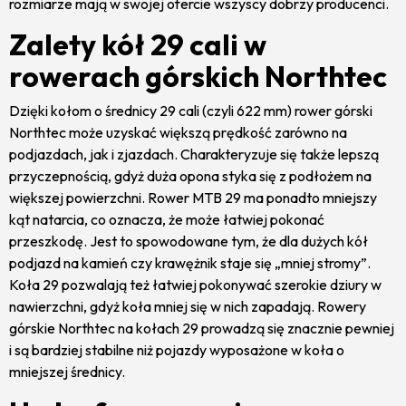
rozmiarze mają w swojej ofercie wszyscy dobrzy producenci.
Zalety kół 29 cali w
rowerach górskich Northtec
Dzięki kołom o średnicy 29 cali (czyli 622 mm) rower górski
Northtec może uzyskać większą prędkość zarówno na
podjazdach, jak i zjazdach. Charakteryzuje się także lepszą
przyczepnością, gdyż duża opona styka się z podłożem na
większej powierzchni. Rower MTB 29 ma ponadto mniejszy
kąt natarcia, co oznacza, że może łatwiej pokonać
przeszkodę. Jest to spowodowane tym, że dla dużych kół
podjazd na kamień czy krawężnik staje się „mniej stromy”.
Koła 29 pozwalają też łatwiej pokonywać szerokie dziury w
nawierzchni, gdyż koła mniej się w nich zapadają. Rowery
górskie Northtec na kołach 29 prowadzą się znacznie pewniej
i są bardziej stabilne niż pojazdy wyposażone w koła o
mniejszej średnicy.