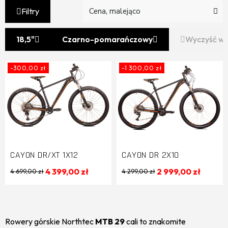
Filtry
18,5"
Czarno-pomarańczowy
Wyczyść ws
-300,00 zł
-1 300,00 zł
CAYON DR/XT 1X12
CAYON DR 2X10
4 399,00 zł
2 999,00 zł
4 699,00 zł
4 299,00 zł
Rowery górskie Northtec
MTB 29
cali to znakomite