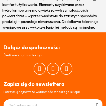
komfort użytkowania. Elementy uzyskiwane przez
hydroformowanie mają większą wytrzymałość, a ich
powierzchnia – w przeciwieństwie do starszych sposobów
produkcji – pozostaje nienaruszona. Dodatkowo tolerancje
wymiarowe przy wykorzystaniu tej metody są minimalne.
Dołącz do społeczności
Śledź nas i bądź na bieżąco.
Zapisz się do newslettera
I otrzymuj najnowsze wiadomości z naszego sklepu.