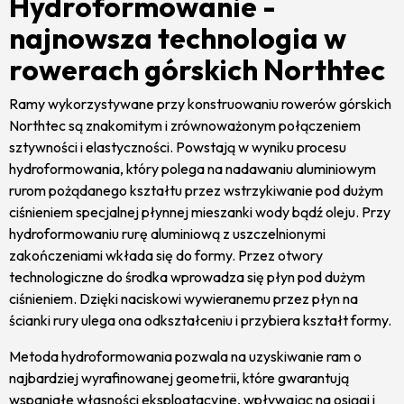
Hydroformowanie -
najnowsza technologia w
rowerach górskich Northtec
Ramy wykorzystywane przy konstruowaniu rowerów górskich
Northtec są znakomitym i zrównoważonym połączeniem
sztywności i elastyczności. Powstają w wyniku procesu
hydroformowania, który polega na nadawaniu aluminiowym
rurom pożądanego kształtu przez wstrzykiwanie pod dużym
ciśnieniem specjalnej płynnej mieszanki wody bądź oleju. Przy
hydroformowaniu rurę aluminiową z uszczelnionymi
zakończeniami wkłada się do formy. Przez otwory
technologiczne do środka wprowadza się płyn pod dużym
ciśnieniem. Dzięki naciskowi wywieranemu przez płyn na
ścianki rury ulega ona odkształceniu i przybiera kształt formy.
Metoda hydroformowania pozwala na uzyskiwanie ram o
najbardziej wyrafinowanej geometrii, które gwarantują
wspaniałe własności eksploatacyjne, wpływając na osiągi i