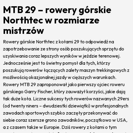
MTB 29 – rowery górskie
Northtec w rozmiarze
mistrzów
Rowery górskie Northtec z kołami 29 to odpowiedź na
zapotrzebowanie ze strony osób poszukujących sprzętu do
uzyskiwania coraz lepszych wyników w jeździe terenowej.
Jednocześnie jest to świetny pomysł dla tych, którzy
poszukują rowerów łączących zalety maszyn trekkingowych z
możliwością okazjonalnej jazdy w cięższych warunkach.
Rowery MTB 29 zaproponował jako pierwszy ojciec roweru
górskiego Garry Fischer, który zauważył korzyści, jakie dają
tak duże koła. Liczne sukcesy tych rowerów nazwanych 29ers
(od twenty niners – dwudziestki dziewiątki) w profesjonalnych
zawodach sportowych szybko zaczęły przekonywać do
siebie coraz szersze grono zawodników, początkowo w USA,
a z czasem także w Europie. Dziś rowery z kołami o tym