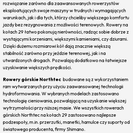
rozwiązanie zarówno dla zaawansowanych rowerzystów
eksploatujących swoje maszyny w trudnych i wymagających
warunkach, jak i dla tych, którzy chcieliby większego komfortu
jazdy bez rezygnowania z możliwości terenowych. Rowery na
kołach 29 łatwo pokonują nierówności, radząc sobie dobrze z
wystającymi korzeniami, większymi kamieniami, czy dziurami.
Dzięki dużemu rozmiarowi kół dają znacznie większą
stabilność zarówno przy jeździe terenowej, jak i na
utwardzonych drogach. Pozwalają dodatkowo na łatwiejsze
uzyskiwanie większych prędkości.
Rowery górskie Northtec
budowane są z wykorzystaniem
ram wytwarzanych przy użyciu zaawansowanej technologii
hydroformowania. W wybranych modelach zastosowano
technologię cieniowania, pozwalającą na uzyskanie większej
wytrzymałości przy niższej masie. We wszystkich rowerach
górskich Northtec na kołach 29 zastosowano najlepsze
podzespoły, m.in. przerzutki, manetki, hamulce czy suporty od
światowego producenta, firmy Shimano.