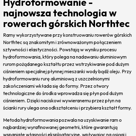
Hydroformowanie -
najnowsza technologia w
rowerach górskich Northtec
Ramy wykorzystywane przy konstruowaniu rowerów górskich
Northtec są znakomitym i zrównoważonym połączeniem
sztywności i elastyczności. Powstają w wyniku procesu
hydroformowania, który polega na nadawaniu aluminiowym
rurom pożądanego kształtu przez wstrzykiwanie pod dużym
ciśnieniem specjalnej płynnej mieszanki wody bądź oleju. Przy
hydroformowaniu rurę aluminiową z uszczelnionymi
zakończeniami wkłada się do formy. Przez otwory
technologiczne do środka wprowadza się płyn pod dużym
ciśnieniem. Dzięki naciskowi wywieranemu przez płyn na
ścianki rury ulega ona odkształceniu i przybiera kształt formy.
Metoda hydroformowania pozwala na uzyskiwanie ram o
najbardziej wyrafinowanej geometrii, które gwarantują
wspaniałe własności eksploatacyjne, wpływając na osiągi i