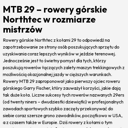
MTB 29 – rowery górskie
Northtec w rozmiarze
mistrzów
Rowery górskie Northtec z kołami 29 to odpowiedź na
zapotrzebowanie ze strony osób poszukujących sprzętu do
uzyskiwania coraz lepszych wyników w jeździe terenowej.
Jednocześnie jest to świetny pomysł dla tych, którzy
poszukują rowerów łączących zalety maszyn trekkingowych z
możliwością okazjonalnej jazdy w cięższych warunkach.
Rowery MTB 29 zaproponował jako pierwszy ojciec roweru
górskiego Garry Fischer, który zauważył korzyści, jakie dają
tak duże koła. Liczne sukcesy tych rowerów nazwanych 29ers
(od twenty niners – dwudziestki dziewiątki) w profesjonalnych
zawodach sportowych szybko zaczęły przekonywać do
siebie coraz szersze grono zawodników, początkowo w USA,
a z czasem także w Europie. Dziś rowery z kołami o tym