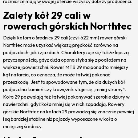
rozmiarze mają w swojej ofercie wszyscy dobrzy producenci.
Zalety kół 29 cali w
rowerach górskich Northtec
Dzięki kołom o średnicy 29 cali (czyli 622 mm) rower górski
Northtec może uzyskać większą prędkość zarówno na
podjazdach, jak i zjazdach. Charakteryzuje się także lepszą
przyczepnością, gdyż duża opona styka się z podłożem na
większej powierzchni. Rower MTB 29 ma ponadto mniejszy
kąt natarcia, co oznacza, że może łatwiej pokonać
przeszkodę. Jest to spowodowane tym, że dla dużych kół
podjazd na kamień czy krawężnik staje się „mniej stromy”.
Koła 29 pozwalają też łatwiej pokonywać szerokie dziury w
nawierzchni, gdyż koła mniej się w nich zapadają. Rowery
górskie Northtec na kołach 29 prowadzą się znacznie pewniej
i są bardziej stabilne niż pojazdy wyposażone w koła o
mniejszej średnicy.