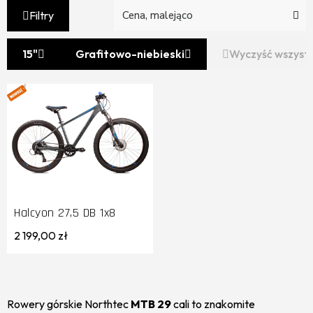
Filtry
15"
Grafitowo-niebieski
Wyczyść wszyst
Halcyon 27,5 DB 1x8
2 199,00 zł
Rowery górskie Northtec
MTB 29
cali to znakomite