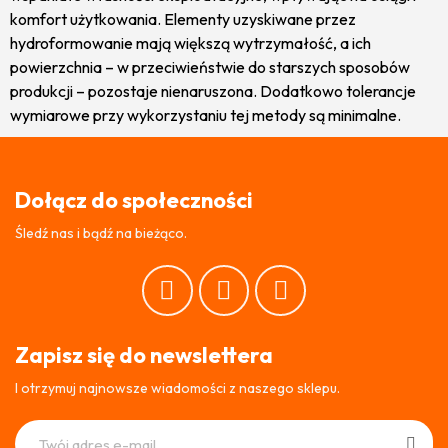
komfort użytkowania. Elementy uzyskiwane przez
hydroformowanie mają większą wytrzymałość, a ich
powierzchnia – w przeciwieństwie do starszych sposobów
produkcji – pozostaje nienaruszona. Dodatkowo tolerancje
wymiarowe przy wykorzystaniu tej metody są minimalne.
Dołącz do społeczności
Śledź nas i bądź na bieżąco.
Zapisz się do newslettera
I otrzymuj najnowsze wiadomości z naszego sklepu.